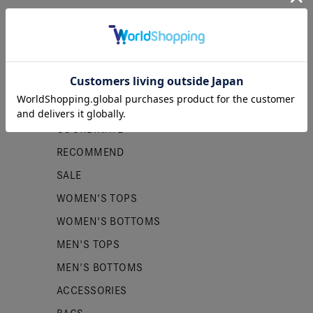
カテゴリー
NEW ITEMS
PRE ORDER
COORDINATE
RECOMMEND
SALE
WOMEN'S TOPS
WOMEN'S BOTTOMS
MEN'S TOPS
MEN'S BOTTOMS
ACCESSORIES