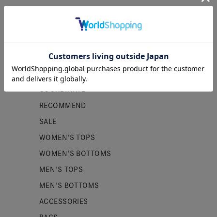
カテゴリー
NEW ITEMS
PRE ORDER
COORDINATE
RECOMMEND
SALE
WOMEN'S TOPS
WOMEN'S BOTTOMS
MEN'S TOPS
MEN'S BOTTOMS
ACCESSORIES