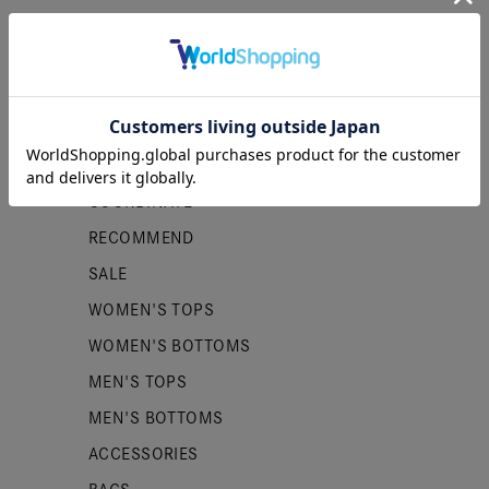
カテゴリー
NEW ITEMS
PRE ORDER
COORDINATE
RECOMMEND
SALE
WOMEN'S TOPS
WOMEN'S BOTTOMS
MEN'S TOPS
MEN'S BOTTOMS
ACCESSORIES