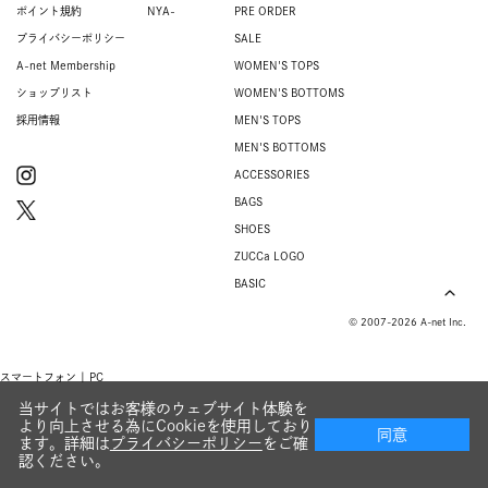
ポイント規約
NYA-
PRE ORDER
プライバシーポリシー
SALE
A-net Membership
WOMEN'S TOPS
ショップリスト
WOMEN'S BOTTOMS
採用情報
MEN'S TOPS
MEN'S BOTTOMS
ACCESSORIES
BAGS
SHOES
ZUCCa LOGO
BASIC
© 2007-2026 A-net Inc.
スマートフォン |
PC
当サイトではお客様のウェブサイト体験を
より向上させる為にCookieを使用しており
同意
ます。詳細は
プライバシーポリシー
をご確
認ください。