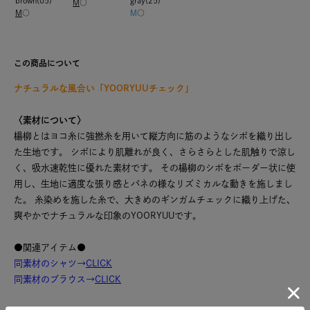
brown(05)
gray(25)
M
○
M
○
M
○
この商品について
ナチュラルな風合い「YOORYUUチェック」
〈素材について〉
楊柳とはヨコ糸に強撚糸を用いて縦方向に筋のようなシボを織り出し
た生地です。 シボにより肌離れが良く、さらさらとした肌触りで涼し
く、吸水速乾性に優れた素材です。 その楊柳のシボをボーダー状に使
用し、生地に適度な張り感とバネの様なリズミカルな動きを施しまし
た。 糸染めを施した糸で、大きめのギンガムチェックに織り上げた、
爽やかでナチュラルな印象のYOORYUUです。
●関連アイテム●
同素材のシャツ→
CLICK
同素材のブラウス→
CLICK