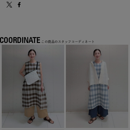
COORDINATE
この商品のスタッフコーディネート