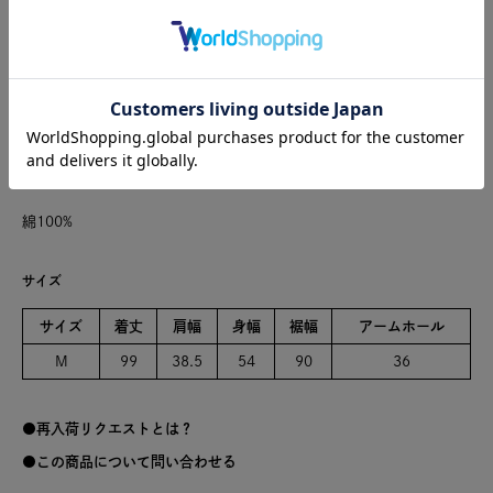
こちらの製品は独特な風合いを出すため、製品洗いを行っておりま
す。1点ごとにサイズや風合い等、特徴が異なりますのでご了承くだ
さい。ご家庭で手洗い可能です。
日本製
※商品のカラーは、商品単体の画像をご参照ください。
綿100%
サイズ
サイズ
着丈
肩幅
身幅
裾幅
アームホール
M
99
38.5
54
90
36
再入荷リクエストとは？
この商品について問い合わせる