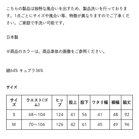
こちらの製品は独特な風合いを出すため、製品洗いを行っておりま
す。1点ごとにサイズや風合い等、特徴が異なりますのでご了承くだ
さい。ご家庭で手洗い可能です。
日本製
※商品のカラーは、商品単体の画像をご参照ください。
綿64% キュプラ36%
サイズ
サイ
ウエスト(ゴ
ヒッ
股上
股下
ワタリ幅
裾幅
脇丈
ズ
ム)
プ
S
68～104
124
41
56
41
48
92
M
70～106
126
42
61
45
49
96