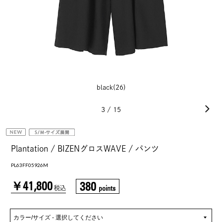
black(26)
3
/
15
Plantation / BIZENグロスWAVE / パンツ
PL63FF05926M
￥41,800
380
points
税込