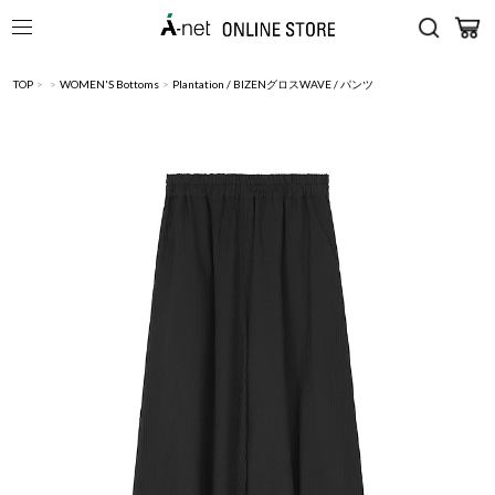
TOP
>
>
WOMEN'S Bottoms
>
Plantation / BIZENグロスWAVE / パンツ