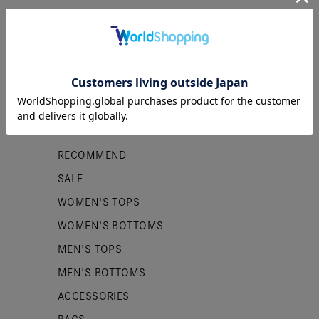
カテゴリー
NEW ITEMS
PRE ORDER
COORDINATE
RECOMMEND
SALE
WOMEN'S TOPS
WOMEN'S BOTTOMS
MEN'S TOPS
MEN'S BOTTOMS
ACCESSORIES