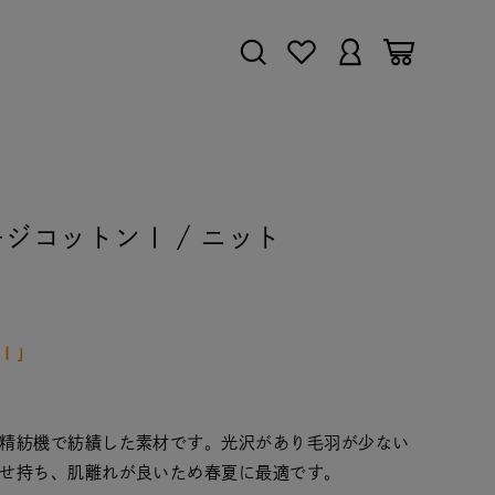
ハイゲージコットンⅠ / ニット
Ⅰ」
精紡機で紡績した素材です。光沢があり毛羽が少ない
せ持ち、肌離れが良いため春夏に最適です。