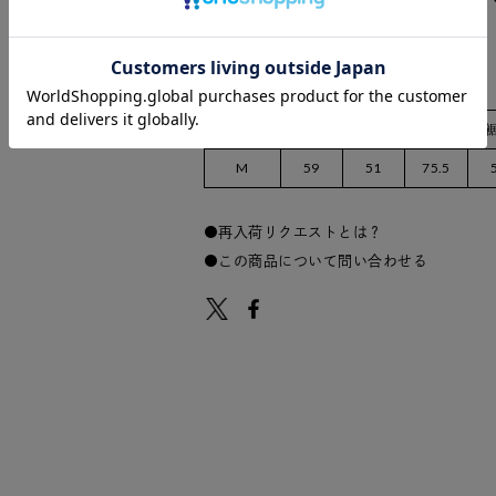
サイズ
着丈
身幅
裄丈
M
59
51
75.5
再入荷リクエストとは？
この商品について問い合わせる