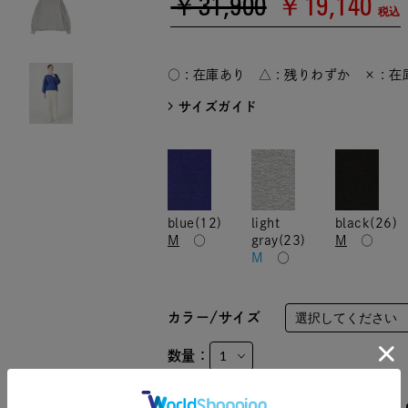
￥31,900
￥19,140
税込
○ : 在庫あり △ : 残りわずか × : 
サイズガイド
blue(12)
light
black(26)
M
○
gray(23)
M
○
M
○
カラー/サイズ
数量：