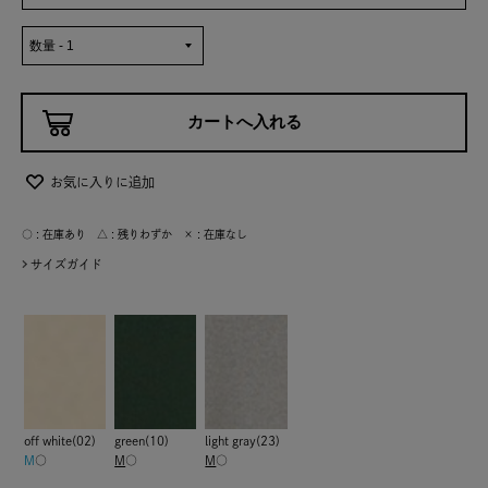
お気に入りに追加
○ : 在庫あり △ : 残りわずか × : 在庫なし
サイズガイド
off white(02)
green(10)
light gray(23)
M
○
M
○
M
○