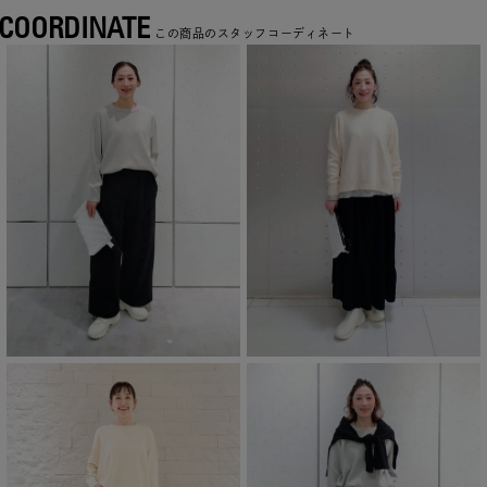
COORDINATE
この商品のスタッフコーディネート