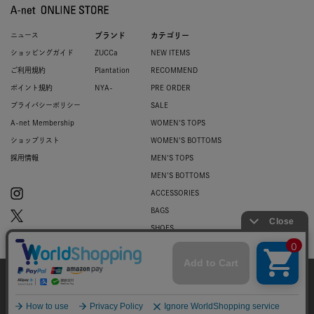
ニュース
ブランド
カテゴリー
ショッピングガイド
ZUCCa
NEW ITEMS
ご利用規約
Plantation
RECOMMEND
ポイント規約
NYA-
PRE ORDER
プライバシーポリシー
SALE
A-net Membership
WOMEN'S TOPS
ショップリスト
WOMEN'S BOTTOMS
採用情報
MEN'S TOPS
MEN'S BOTTOMS
ACCESSORIES
BAGS
SHOES
ZUCCa LOGO
BASIC
当サイトではお客様のウェブサイト体験を
より向上させる為にCookieを使用しており
© 2007-2026 A-net Inc.
同意
ます。詳細は
プライバシーポリシー
をご確
認ください。