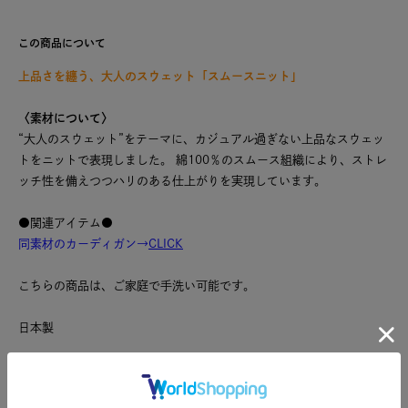
この商品について
上品さを纏う、大人のスウェット「スムースニット」
〈素材について〉
“大人のスウェット”をテーマに、カジュアル過ぎない上品なスウェッ
トをニットで表現しました。 綿100％のスムース組織により、ストレ
ッチ性を備えつつハリのある仕上がりを実現しています。
●関連アイテム●
同素材のカーディガン→
CLICK
こちらの商品は、ご家庭で手洗い可能です。
日本製
※商品のカラーは、商品単体の画像をご参照ください。