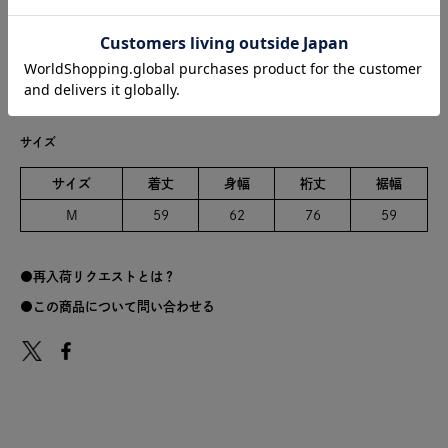
こちらの商品は、交換・キャンセル・返品を承っておりません。
あらかじめご了承の上、ご注文くださいますようお願いいたします。
また、こちらの商品はポイントご利用対象外となります。
綿100%
サイズ
サイズ
着丈
身幅
裄丈
裾幅
M
59
62
76
59
再入荷リクエストとは？
この商品について問い合わせる