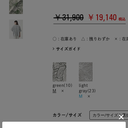
￥31,900
￥19,140
税込
○ : 在庫あり △ : 残りわずか × : 
サイズガイド
green(10)
light
M
×
gray(23)
M
×
カラー/サイズ
数量：