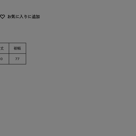
お気に入りに追加
裄丈
裾幅
50
77