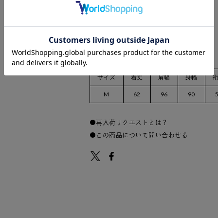
在庫がありません
サイズ
着丈
肩幅
身幅
M
62
96
90
再入荷リクエストとは？
この商品について問い合わせる