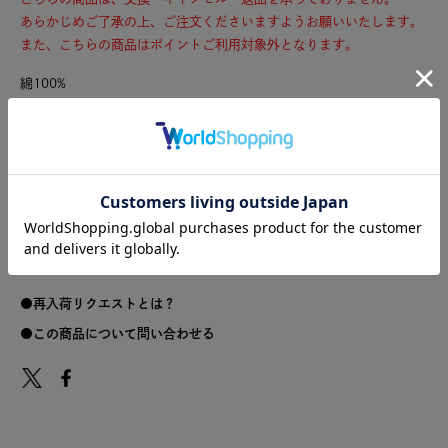
あらかじめご了承の上、ご注文くださいますようお願いいたします。
また、こちらの商品はポイントご利用対象外となります。
綿100%
サイズ
サイズ
着丈
身幅
裄丈
裾幅
M
61
61
51
63
L
63
66
53
68
再入荷リクエストとは？
この商品について問い合わせる