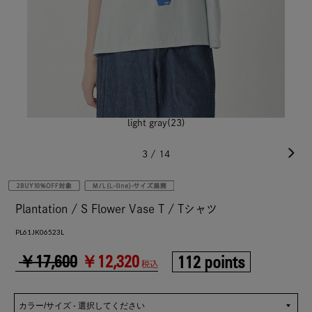
light gray(23)
3
/
14
Plantation / S Flower Vase T / Tシャツ
PL61JK06523L
￥17,600
￥12,320
112 points
税込