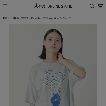
TOP
>
>
2BUY10%OFF
>
Plantation / S Flower Vase T / Tシャツ