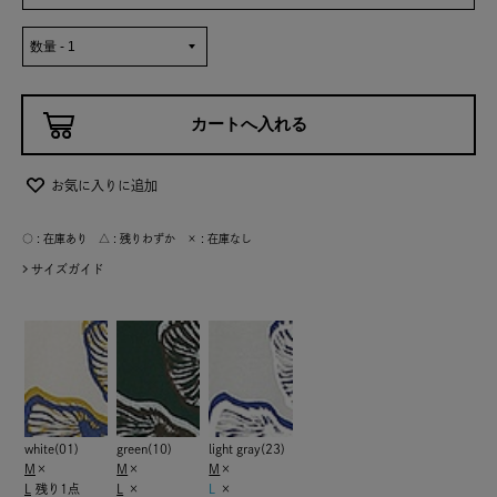
お気に入りに追加
○ : 在庫あり △ : 残りわずか × : 在庫なし
サイズガイド
white(01)
green(10)
light gray(23)
M
×
M
×
M
×
L
残り1点
L
×
L
×