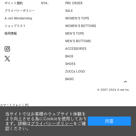
ポイント規約
NYA-
PRE ORDER
プライバシーポリシー
SALE
A-net Membership
WOMEN'S TOPS
ショップリスト
WOMEN'S BOTTOMS
採用情報
MEN'S TOPS
MEN'S BOTTOMS
ACCESSORIES
BAGS
SHOES
ZUCCa LOGO
BASIC
© 2007-2026 A-net Inc.
スマートフォン |
PC
当サイトではお客様のウェブサイト体験を
より向上させる為にCookieを使用しており
同意
ます。詳細は
プライバシーポリシー
をご確
認ください。