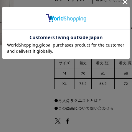
数量：
サイズ
着丈
着丈(短)
着丈(長
M
70
61
68
XL
73.5
66.5
72
再入荷リクエストとは？
この商品について問い合わせる