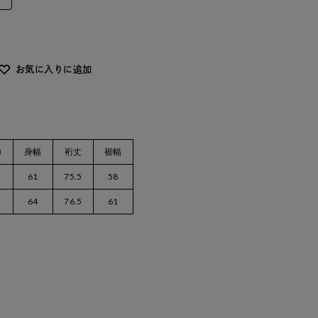
お気に入りに追加
)
身幅
裄丈
裾幅
61
75.5
58
64
76.5
61