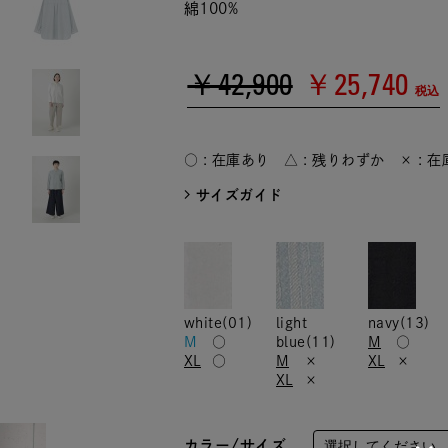
綿100%
￥42,900
￥25,740
税込
○ : 在庫あり △ : 残りわずか × : 
サイズガイド
white(01)
light
navy(13)
M
○
blue(11)
M
○
XL
○
M
×
XL
×
XL
×
カラー/サイズ