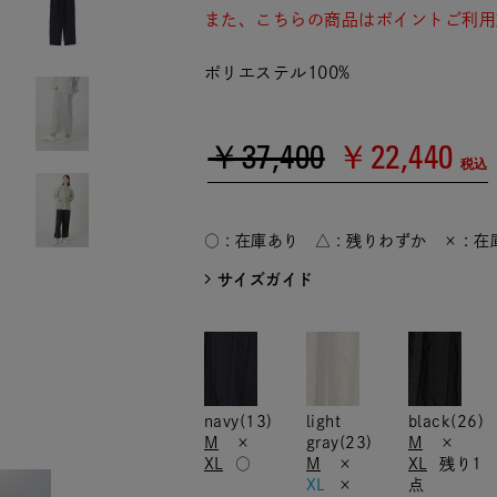
また、こちらの商品はポイントご利用
ポリエステル100%
￥37,400
￥22,440
税込
○ : 在庫あり △ : 残りわずか × : 
サイズガイド
navy(13)
light
black(26)
M
×
gray(23)
M
×
XL
○
M
×
XL
残り1
XL
×
点