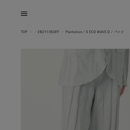
TOP
>
>
2BUY10%OFF
>
Plantation / S ECO WAVE D / パンツ