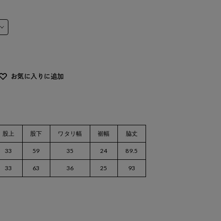
お気に入りに追加
股上
股下
ワタリ幅
裾幅
脇丈
33
59
35
24
89.5
33
63
36
25
93