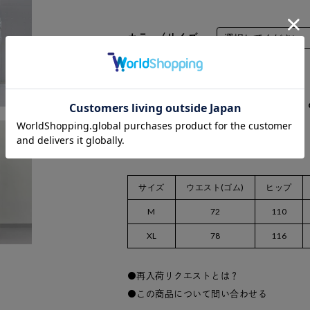
カラー/サイズ
数量：
サイズ
ウエスト(ゴム)
ヒップ
M
72
110
XL
78
116
再入荷リクエストとは？
この商品について問い合わせる