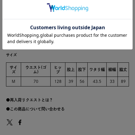
こちらの商品は、交換・キャンセル・返品を承っておりません。
あらかじめご了承の上、ご注文くださいますようお願いいたします。
また、こちらの商品はポイントご利用対象外となります。
綿100%
サイズ
サイ
ウエスト(ゴ
ヒッ
股上
股下
ワタリ幅
裾幅
脇丈
ズ
ム)
プ
M
70
128
39
56
43.5
33
89
再入荷リクエストとは？
この商品について問い合わせる