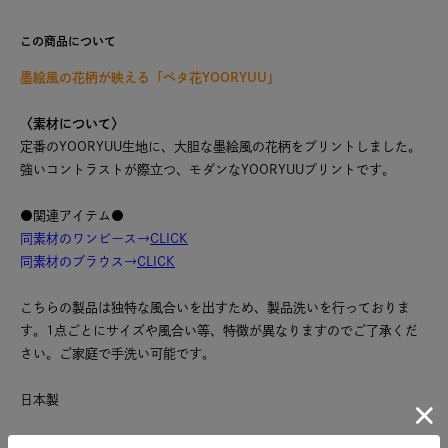
この商品について
墨絵風の花柄が映える「ベタ花YOORYUU」
〈素材について〉
定番のYOORYUU生地に、大胆な墨絵風の花柄をプリントしました。
強いコントラストが際立つ、モダンなYOORYUUプリントです。
●関連アイテム●
同素材のワンピース→
CLICK
同素材のブラウス→
CLICK
こちらの製品は独特な風合いを出すため、製品洗いを行っておりま
す。1点ごとにサイズや風合い等、特徴が異なりますのでご了承くだ
さい。ご家庭で手洗い可能です。
日本製
※商品のカラーは、商品単体の画像をご参照ください。