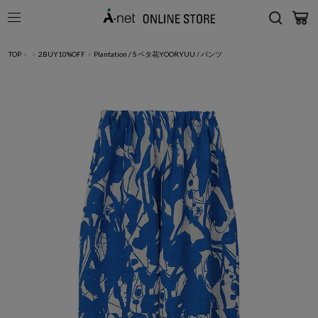
TOP
>
>
2BUY10%OFF
>
Plantation / S ベタ花YOORYUU / パンツ