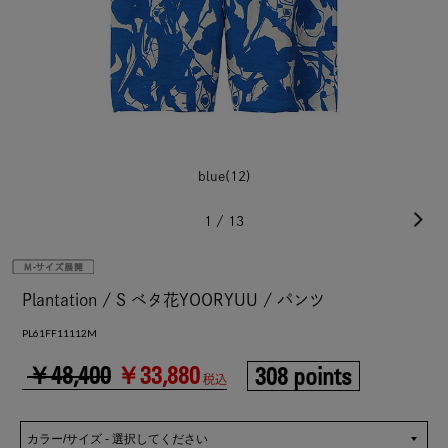
blue(12)
1
/
13
Plantation / S ベタ花YOORYUU / パンツ
PL61FF11112M
￥48,400
￥33,880
308 points
税込