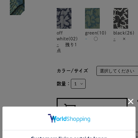
off
green(10)
black(26)
white(02)
-
○
-
×
-
残り1
点
カラー/サイズ
数量：
サイズ
対応サイズ
幅
かか