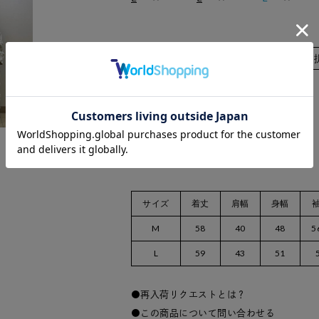
カラー/サイズ
数量：
在庫がありません
サイズ
着丈
肩幅
身幅
M
58
40
48
5
L
59
43
51
再入荷リクエストとは？
この商品について問い合わせる