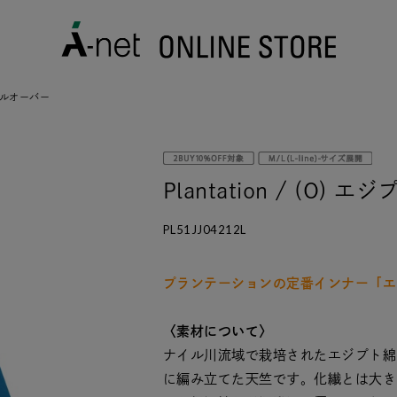
/ プルオーバー
Plantation / (O
PL51JJ04212L
プランテーションの定番インナー「エ
〈素材について〉
ナイル川流域で栽培されたエジプト綿
に編み立てた天竺です。化繊とは大き