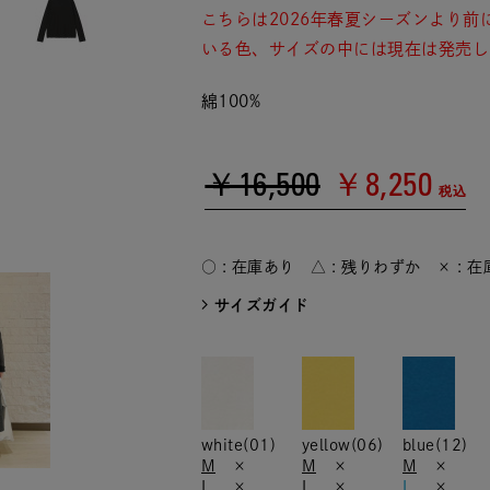
こちらは2026年春夏シーズンより
いる色、サイズの中には現在は発売し
綿100%
￥16,500
￥8,250
税込
○ : 在庫あり △ : 残りわずか × : 
サイズガイド
white(01)
yellow(06)
blue(12)
M
×
M
×
M
×
L
×
L
×
L
×