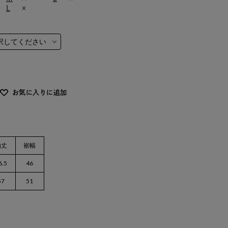
L
×
お気に入りに追加
袖丈
裾幅
6.5
46
57
51