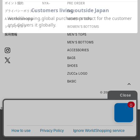
ポイント規約
NYA-
PRE ORDER
プライバシーポリシー
SALE
A-net Membership
WOMEN'S TOPS
ショップリスト
WOMEN'S BOTTOMS
採用情報
MEN'S TOPS
MEN'S BOTTOMS
ACCESSORIES
BAGS
SHOES
ZUCCa LOGO
BASIC
© 2007-2026 A-net Inc.
スマートフォン |
PC
当サイトではお客様のウェブサイト体験を
より向上させる為にCookieを使用しており
同意
ます。詳細は
プライバシーポリシー
をご確
認ください。