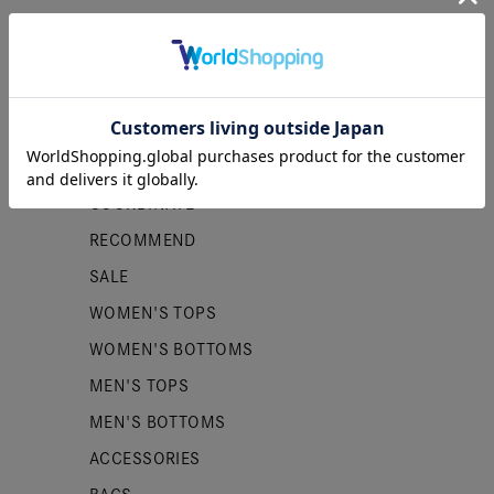
カテゴリー
NEW ITEMS
PRE ORDER
COORDINATE
RECOMMEND
SALE
WOMEN'S TOPS
WOMEN'S BOTTOMS
MEN'S TOPS
MEN'S BOTTOMS
ACCESSORIES