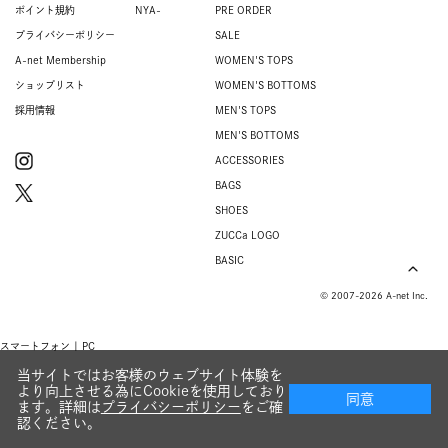
ポイント規約
NYA-
PRE ORDER
プライバシーポリシー
SALE
A-net Membership
WOMEN'S TOPS
ショップリスト
WOMEN'S BOTTOMS
採用情報
MEN'S TOPS
MEN'S BOTTOMS
ACCESSORIES
BAGS
SHOES
ZUCCa LOGO
BASIC
© 2007-2026 A-net Inc.
スマートフォン |
PC
当サイトではお客様のウェブサイト体験を
より向上させる為にCookieを使用しており
同意
ます。詳細は
プライバシーポリシー
をご確
認ください。