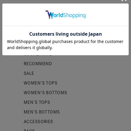
カテゴリー
NEW ITEMS
PRE ORDER
COORDINATE
RECOMMEND
SALE
WOMEN'S TOPS
WOMEN'S BOTTOMS
MEN'S TOPS
MEN'S BOTTOMS
ACCESSORIES