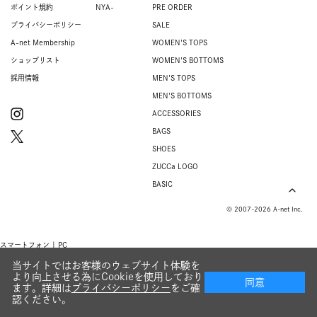
ポイント規約
NYA-
PRE ORDER
プライバシーポリシー
SALE
A-net Membership
WOMEN'S TOPS
ショップリスト
WOMEN'S BOTTOMS
採用情報
MEN'S TOPS
MEN'S BOTTOMS
ACCESSORIES
BAGS
SHOES
ZUCCa LOGO
BASIC
© 2007-2026 A-net Inc.
スマートフォン |
PC
当サイトではお客様のウェブサイト体験を
より向上させる為にCookieを使用しており
同意
ます。詳細は
プライバシーポリシー
をご確
認ください。