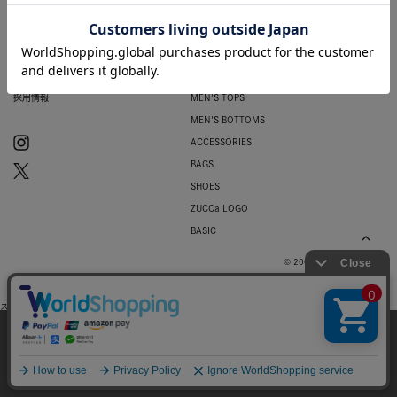
ポイント規約
NYA-
PRE ORDER
プライバシーポリシー
SALE
A-net Membership
WOMEN'S TOPS
ショップリスト
WOMEN'S BOTTOMS
採用情報
MEN'S TOPS
MEN'S BOTTOMS
ACCESSORIES
BAGS
SHOES
ZUCCa LOGO
BASIC
© 2007-2026 A-net Inc.
スマートフォン |
PC
当サイトではお客様のウェブサイト体験を
より向上させる為にCookieを使用しており
同意
ます。詳細は
プライバシーポリシー
をご確
認ください。