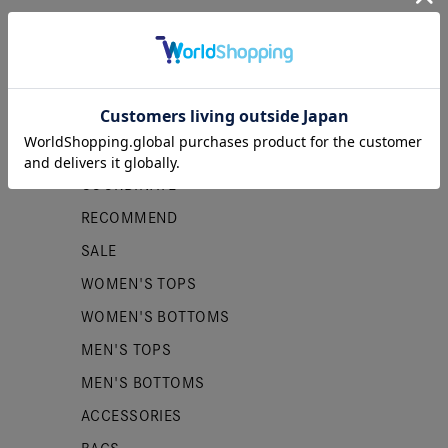
カテゴリー
NEW ITEMS
PRE ORDER
COORDINATE
RECOMMEND
SALE
WOMEN'S TOPS
WOMEN'S BOTTOMS
MEN'S TOPS
MEN'S BOTTOMS
ACCESSORIES