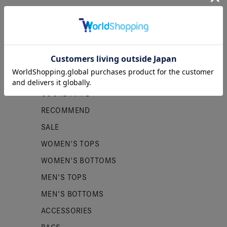
カテゴリー
NEW ITEMS
PRE ORDER
COORDINATE
RECOMMEND
SALE
WOMEN'S TOPS
WOMEN'S BOTTOMS
MEN'S TOPS
MEN'S BOTTOMS
ACCESSORIES