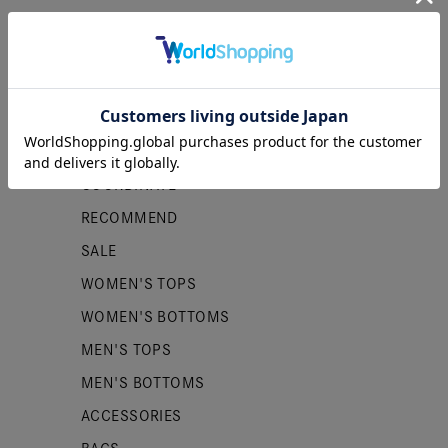
カテゴリー
NEW ITEMS
PRE ORDER
COORDINATE
RECOMMEND
SALE
WOMEN'S TOPS
WOMEN'S BOTTOMS
MEN'S TOPS
MEN'S BOTTOMS
ACCESSORIES