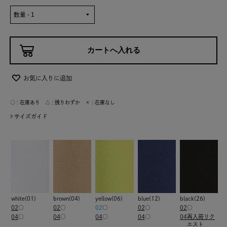
お気に入りに追加
○ : 在庫あり △ : 残りわずか × : 在庫なし
サイズガイド
white(01)
brown(04)
yellow(06)
blue(12)
black(26)
02
○
02
○
02
○
02
○
02
○
04
○
04
○
04
○
04
○
04
再入荷リク
エスト