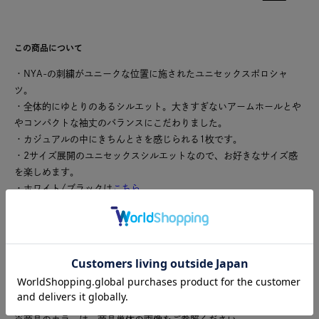
この商品について
・NYA-の刺繍がユニークな位置に施されたユニセックスポロシャ
ツ。
・全体的にゆとりのあるシルエット。大きすぎないアームホールとや
やコンパクトな袖丈のバランスにこだわりました。
・カジュアルの中にきちんとさを感じられる1枚です。
・2サイズ展開のユニセックスシルエットなので、お好きなサイズ感
を楽しめます。
・ホワイト/ブラックは
こちら
こちらの製品は独特な風合いを出すため、製品染めを行っておりま
す。1点ごとにサイズや風合い等、特徴が異なりますのでご了承くだ
さい。ご家庭で手洗い可能です。
日本製