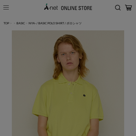
TOP
>
>
BASIC
>
NYA- / BASIC POLO SHIRT / ポロシャツ