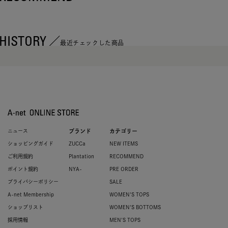
HISTORY
最近チェックした商品
ニュース
ブランド
カテゴリー
ショッピングガイド
ZUCCa
NEW ITEMS
ご利用規約
Plantation
RECOMMEND
ポイント規約
NYA-
PRE ORDER
プライバシーポリシー
SALE
A-net Membership
WOMEN'S TOPS
ショップリスト
WOMEN'S BOTTOMS
採用情報
MEN'S TOPS