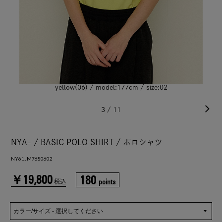
yellow(06) / model:177cm / size:02
3
/
11
NYA- / BASIC POLO SHIRT / ポロシャツ
NY61JM7680602
￥19,800
180
points
税込