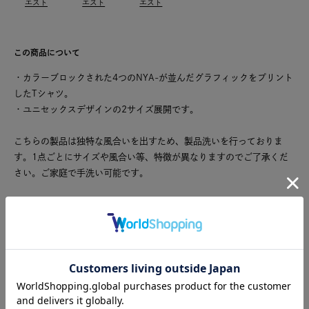
エスト
エスト
エスト
この商品について
・カラーブロックされた4つのNYA-が並んだグラフィックをプリント
したTシャツ。
・ユニセックスデザインの2サイズ展開です。
こちらの製品は独特な風合いを出すため、製品洗いを行っておりま
す。1点ごとにサイズや風合い等、特徴が異なりますのでご了承くだ
さい。ご家庭で手洗い可能です。
日本製
※商品のカラーは、商品単体の画像をご参照ください。
在庫切れの場合「再入荷リクエスト」をお申し込みいただくと再入荷
した際にメールでお知らせをします。