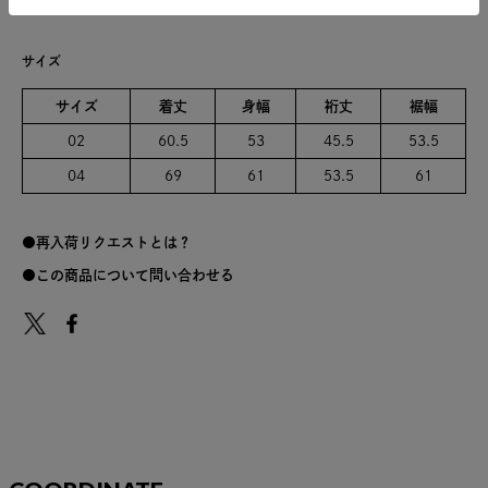
綿100%
サイズ
サイズ
着丈
身幅
裄丈
裾幅
02
60.5
53
45.5
53.5
04
69
61
53.5
61
再入荷リクエストとは？
この商品について問い合わせる