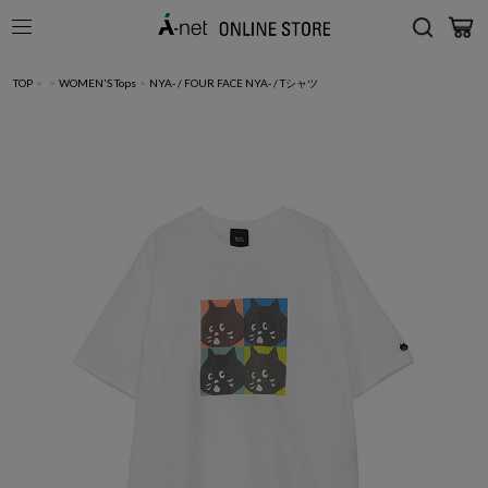
TOP
>
>
WOMEN'S Tops
>
NYA- / FOUR FACE NYA- / Tシャツ