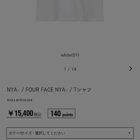
white(01)
1
/
14
NYA- / FOUR FACE NYA- / Tシャツ
NY61JK7010104
￥15,400
140
points
税込