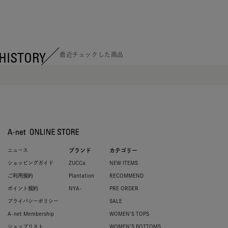
HISTORY
最近チェックした商品
ニュース
ブランド
カテゴリー
ショッピングガイド
ZUCCa
NEW ITEMS
ご利用規約
Plantation
RECOMMEND
ポイント規約
NYA-
PRE ORDER
プライバシーポリシー
SALE
A-net Membership
WOMEN'S TOPS
ショップリスト
WOMEN'S BOTTOMS