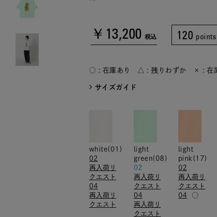
￥13,200
120
points
税込
○ : 在庫あり △ : 残りわずか × : 
サイズガイド
white(01)
light
light
02
green(08)
pink(17)
再入荷リ
02
02
クエスト
再入荷リ
再入荷リ
04
クエスト
クエスト
再入荷リ
04
04
○
クエスト
再入荷リ
クエスト