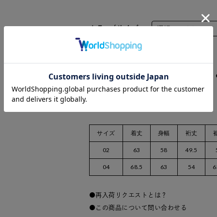
カラー/サイズ
数量：
サイズ
着丈
身幅
裄丈
02
63
58
49.5
04
68.5
63
54
6
再入荷リクエストとは？
この商品について問い合わせる