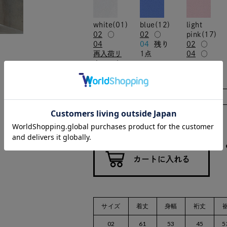
white(01)
blue(12)
light
02
○
02
○
pink(17)
04
04
残り
02
○
再入荷リ
1点
04
○
クエスト
カラー/サイズ
数量：
サイズ
着丈
身幅
裄丈
02
61
53
45
5