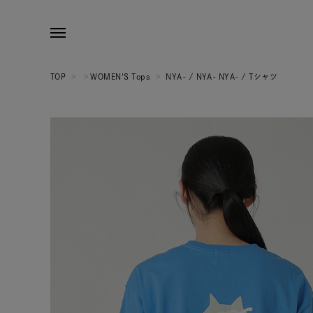
TOP
>
>
WOMEN'S Tops
>
NYA- / NYA- NYA- / Tシャツ