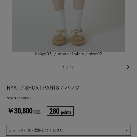
beige(03) / model:164cm / size:02
1
/
15
NYA- / SHORT PANTS / パンツ
NY61FF6530302
￥30,800
280
points
税込