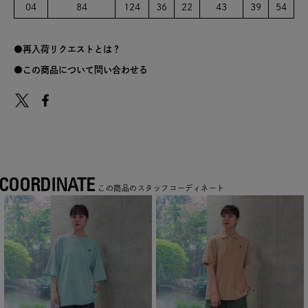
04
84
124
36
22
43
39
54
再入荷リクエストとは？
この商品について問い合わせる
COORDINATE
この商品のスタッフコーディネート