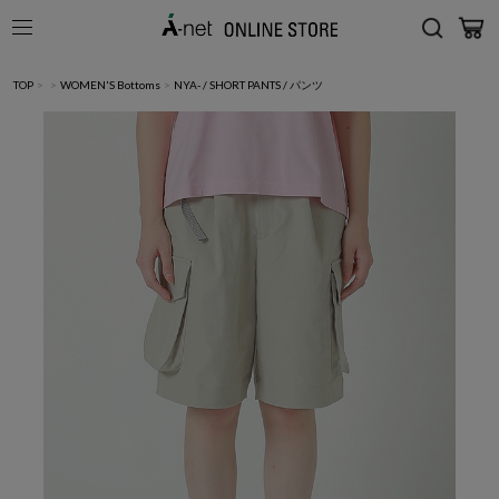
TOP
>
>
WOMEN'S Bottoms
>
NYA- / SHORT PANTS / パンツ