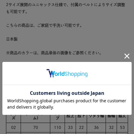
2サイズ展開のユニセックス仕様で、付属のベルトによりサイズ調整
も可能です。
こちらの商品は、ご家庭で手洗い可能です。
日本製
※商品のカラーは、商品単体の画像をご参照ください。
在庫切れの場合「再入荷リクエスト」をお申し込みいただくと再入荷
した際にメールでお知らせをします。
ポリエステル100%
サイズ
サイ
ウエスト(ゴ
ヒッ
股上
股下
ワタリ幅
裾幅
脇丈
ズ
ム)
プ
02
70
110
33
22
36
32
53