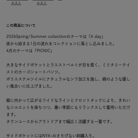
エスト
エスト
この商品について
2026Spring/Summer collectionのテーマは「A day」
夜から始まる1日の流れをコレクションに落とし込みました。
4月のテーマは「PICNIC」
大きなサイドポケットとウエストベルトが目を惹く、ミリタリーテイ
ストのカーゴショートパンツ。
ポリエステルツイルにナチュラルなシワ加工を施し、綿のような優し
い風合いに仕上げました。
裾に向かって広がるワイドなラインとフロントタックにより、きれい
なシルエットを保ちつつ、暑い季節にもリラックスして着用いただけ
ます。
タウンユースからアウトドアまで幅広く活躍する一着です。
サイドポケットにはNYA-のさりげない刺繍入り。