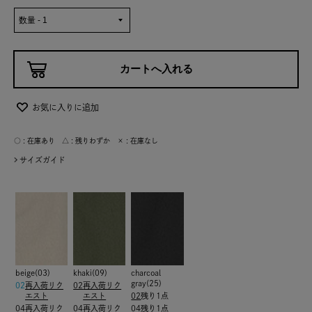
お気に入りに追加
○ : 在庫あり △ : 残りわずか × : 在庫なし
サイズガイド
beige(03)
khaki(09)
charcoal
gray(25)
02
再入荷リク
02
再入荷リク
エスト
エスト
02
残り1点
04
再入荷リク
04
再入荷リク
04
残り1点