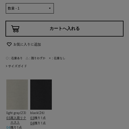
お気に入りに追加
○ : 在庫あり △ : 残りわずか × : 在庫なし
サイズガイド
light gray(23)
black(26)
03
再入荷リク
03
残り1点
エスト
04
残り1点
04
残り1点