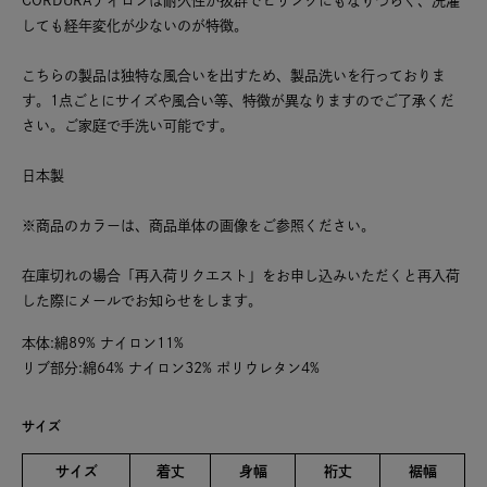
CORDURAナイロンは耐久性が抜群でピリングにもなりづらく、洗濯
しても経年変化が少ないのが特徴。
こちらの製品は独特な風合いを出すため、製品洗いを行っておりま
す。1点ごとにサイズや風合い等、特徴が異なりますのでご了承くだ
さい。ご家庭で手洗い可能です。
日本製
※商品のカラーは、商品単体の画像をご参照ください。
在庫切れの場合「再入荷リクエスト」をお申し込みいただくと再入荷
した際にメールでお知らせをします。
本体:綿89% ナイロン11%
リブ部分:綿64% ナイロン32% ポリウレタン4%
サイズ
サイズ
着丈
身幅
裄丈
裾幅