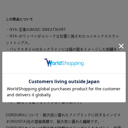
この商品について
・NYA-定番のBASIC SWEATSHIRT
・NYA-のワッペンがユニークな位置に施されたユニセックススウェ
ットトップス。
・バックスタイルのネックラインには猫の髭をイメージした刺繍をア
クセントに。
・肩の位置をややドロップさせ、ゆったりとしたボクシーな身幅で適
度なリラックス感を演出。
・アームホールや袖幅を大きく取り、前後差をつけることで動きやす
いパターン。
・ユニセックスデザインなので、お好きなサイズ感で楽しめます。
・綿にCORDURAナイロンを混紡した糸を柔らかく編み立て、度詰の
ヘビー裏毛でも重くなりすぎない着心地です。
CORDURAについて・耐久性に優れたファブリックに対するインビス
タ(INVISTA)社の登録商標で、耐久性に優れた繊維です。・