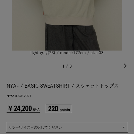
light gray(23) / model:177cm / size:03
1
/
8
NYA- / BASIC SWEATSHIRT / スウェットトップス
NY55JN0312304
￥24,200
220
points
税込