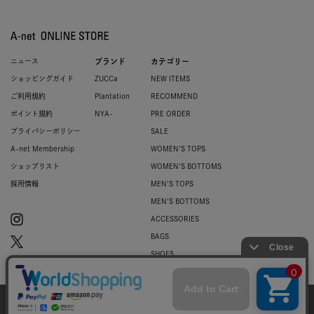
ニュース
ブランド
カテゴリー
ショッピングガイド
ZUCCa
NEW ITEMS
ご利用規約
Plantation
RECOMMEND
ポイント規約
NYA-
PRE ORDER
プライバシーポリシー
SALE
A-net Membership
WOMEN'S TOPS
ショップリスト
WOMEN'S BOTTOMS
採用情報
MEN'S TOPS
MEN'S BOTTOMS
ACCESSORIES
BAGS
SHOES
ZUCCa LOGO
BASIC
当サイトではお客様のウェブサイト体験を
より向上させる為にCookieを使用しており
© 2007-2026 A-net Inc.