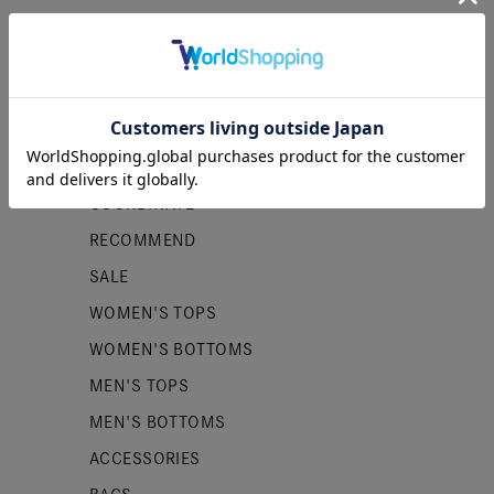
カテゴリー
NEW ITEMS
PRE ORDER
COORDINATE
RECOMMEND
SALE
WOMEN'S TOPS
WOMEN'S BOTTOMS
MEN'S TOPS
MEN'S BOTTOMS
ACCESSORIES