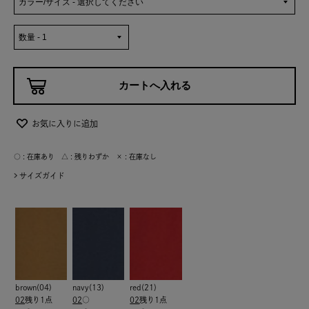
お気に入りに追加
○ : 在庫あり △ : 残りわずか × : 在庫なし
サイズガイド
brown(04)
navy(13)
red(21)
02
残り1点
02
○
02
残り1点