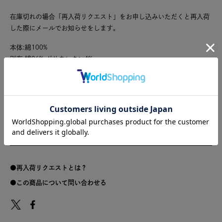
在庫切れの場合「再入荷リクエスト」をお申し込みいただくと再入荷
した際にメールでお知らせをします。
本体:綿100%
別布:綿96% ポリウレタン4%
サイズ
サイズ
着丈
身幅
裄丈
裾幅
02
59.5
61
87
46
04
72
63
91
47
再入荷リクエストとは？
この商品について問い合わせる