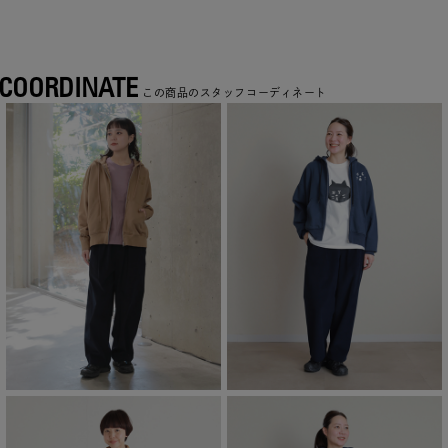
COORDINATE
この商品のスタッフコーディネート