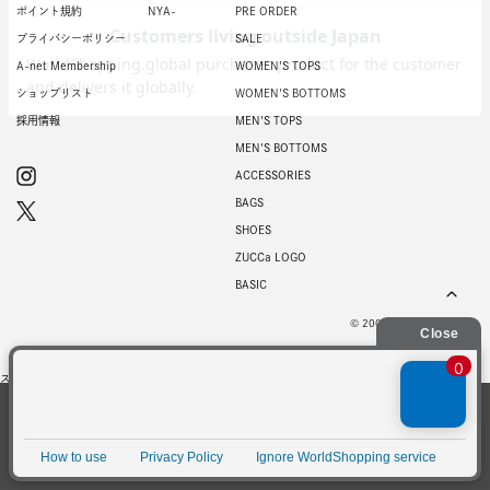
ポイント規約
NYA-
PRE ORDER
プライバシーポリシー
SALE
A-net Membership
WOMEN'S TOPS
ショップリスト
WOMEN'S BOTTOMS
採用情報
MEN'S TOPS
MEN'S BOTTOMS
ACCESSORIES
BAGS
SHOES
ZUCCa LOGO
BASIC
© 2007-2026 A-net Inc.
スマートフォン |
PC
当サイトではお客様のウェブサイト体験を
より向上させる為にCookieを使用しており
同意
ます。詳細は
プライバシーポリシー
をご確
認ください。