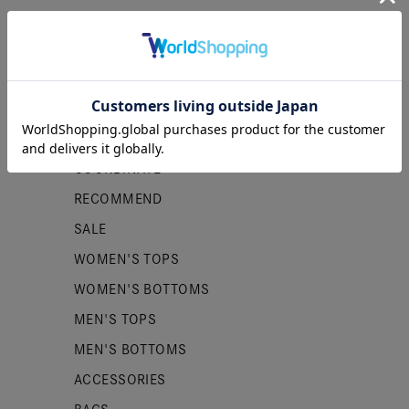
カテゴリー
NEW ITEMS
PRE ORDER
COORDINATE
RECOMMEND
SALE
WOMEN'S TOPS
WOMEN'S BOTTOMS
MEN'S TOPS
MEN'S BOTTOMS
ACCESSORIES