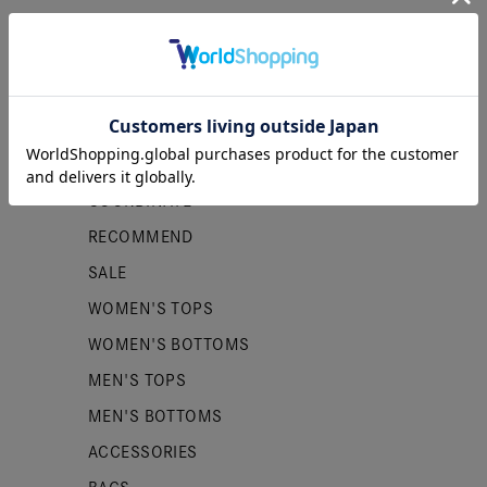
カテゴリー
NEW ITEMS
PRE ORDER
COORDINATE
RECOMMEND
SALE
WOMEN'S TOPS
WOMEN'S BOTTOMS
MEN'S TOPS
MEN'S BOTTOMS
ACCESSORIES