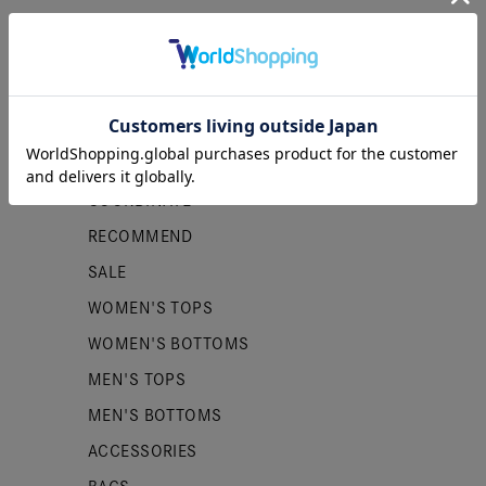
カテゴリー
NEW ITEMS
PRE ORDER
COORDINATE
RECOMMEND
SALE
WOMEN'S TOPS
WOMEN'S BOTTOMS
MEN'S TOPS
MEN'S BOTTOMS
ACCESSORIES