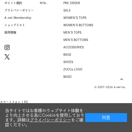
ポイント規約
NYA-
PRE ORDER
プライバシーポリシー
SALE
A-net Membership
WOMEN'S TOPS
ショップリスト
WOMEN'S BOTTOMS
採用情報
MEN'S TOPS
MEN'S BOTTOMS
ACCESSORIES
BAGS
SHOES
ZUCCa LOGO
BASIC
© 2007-2026 A-net Inc.
スマートフォン |
PC
当サイトではお客様のウェブサイト体験を
より向上させる為にCookieを使用しており
同意
ます。詳細は
プライバシーポリシー
をご確
認ください。