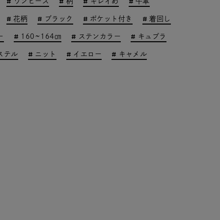
ワンピース
柄
キレイめ
牛革
花柄
ブラック
ポケット付き
着回し
ー
160~164㎝
ステンカラー
キュプラ
ステル
ニット
イエロー
キャメル