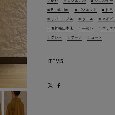
総柄
カジュアル
ショルダー
Plantation
ポシェット
休日
リバーシブル
ウール
ネイビ
阪神梅田本店
手洗い
ポリエ
グレー
ブーツ
コート
ITEMS