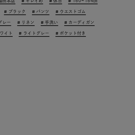
梅田本店
キレイめ
休日
160~164㎝
ブラック
パンツ
ウエストゴム
グレー
リネン
手洗い
カーディガン
ワイト
ライトグレー
ポケット付き