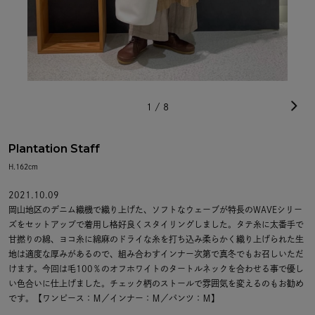
1
/
8
Plantation Staff
H.162cm
2021.10.09
岡山地区のデニム織機で織り上げた、ソフトなウェーブが特長のWAVEシリー
ズをセットアップで着用し格好良くスタイリングしました。タテ糸に太番手で
甘撚りの綿、ヨコ糸に綿麻のドライな糸を打ち込み柔らかく織り上げられた生
地は適度な厚みがあるので、組み合わすインナー次第で真冬でもお召しいただ
けます。今回は毛100％のオフホワイトのタートルネックを合わせる事で優し
い色合いに仕上げました。チェック柄のストールで雰囲気を変えるのもお勧め
です。【ワンピース：Ｍ／インナー：Ｍ／パンツ：Ｍ】