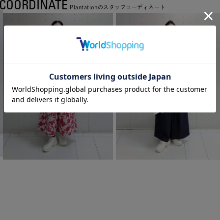
COORDINATE
Plantationのスタッフコーディネート