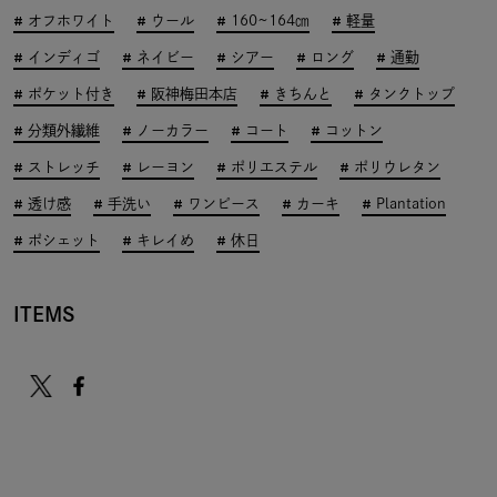
オフホワイト
ウール
160~164㎝
軽量
インディゴ
ネイビー
シアー
ロング
通勤
ポケット付き
阪神梅田本店
きちんと
タンクトップ
分類外繊維
ノーカラー
コート
コットン
ストレッチ
レーヨン
ポリエステル
ポリウレタン
透け感
手洗い
ワンピース
カーキ
Plantation
ポシェット
キレイめ
休日
ITEMS