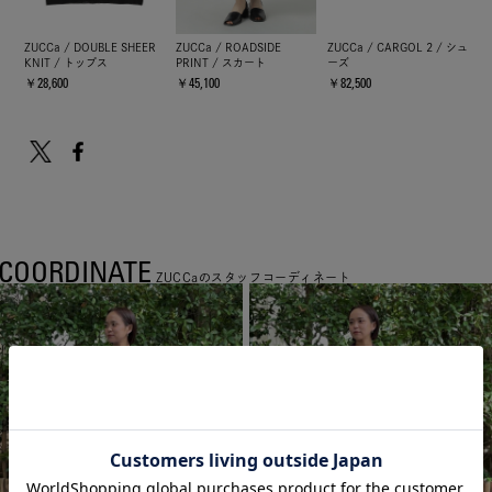
ZUCCa / DOUBLE SHEER
ZUCCa / ROADSIDE
ZUCCa / CARGOL 2 / シュ
KNIT / トップス
PRINT / スカート
ーズ
￥28,600
￥45,100
￥82,500
COORDINATE
ZUCCaのスタッフコーディネート