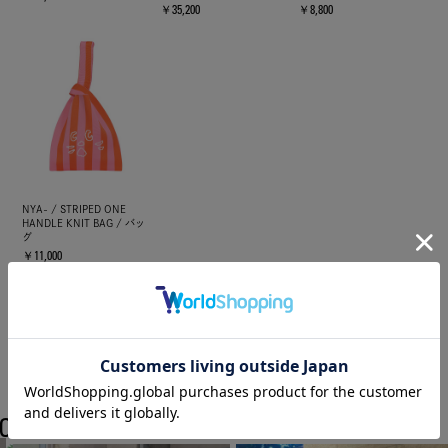
￥35,200
￥8,800
NYA- / STRIPED ONE
HANDLE KNIT BAG / バッ
グ
￥11,000
COORDINATE
A-net SHOPのスタッフコーディネート