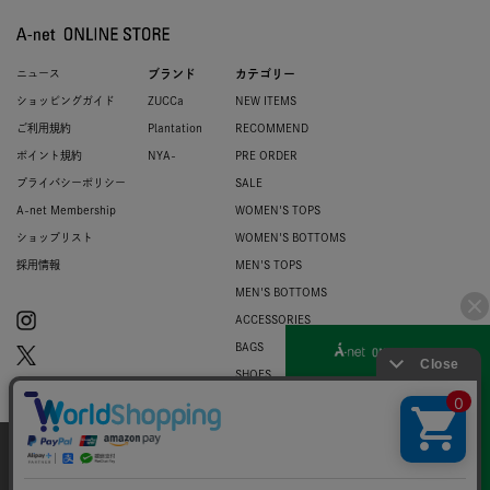
ニュース
ブランド
カテゴリー
ショッピングガイド
ZUCCa
NEW ITEMS
ご利用規約
Plantation
RECOMMEND
ポイント規約
NYA-
PRE ORDER
プライバシーポリシー
SALE
A-net Membership
WOMEN'S TOPS
ショップリスト
WOMEN'S BOTTOMS
採用情報
MEN'S TOPS
MEN'S BOTTOMS
ACCESSORIES
BAGS
SHOES
ZUCCa LOGO
BASIC
当サイトではお客様のウェブサイト体験を
より向上させる為にCookieを使用しており
© 2007-2026 A-net Inc.
同意
ます。詳細は
プライバシーポリシー
をご確