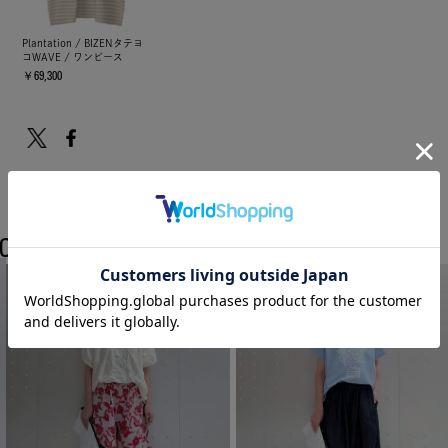
Plantation / BIZENタテヨ
コWAVE / ワンピース
￥69,300
COORDINATE
Plantationのスタッフコーディネート