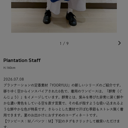
1
/
9
Plantation Staff
H.160cm
2026.07.08
プランテーションの定番素材「YOORYUU」の新しいシリーズのご紹介です。
移りゆく空からインスパイアされた6色で、着用のワンピースは、「群青（ぐ
んじょう）」をイメージしています。群青とは、紫みを帯びた非常に深く鮮や
かな濃い青色をしている空を表す言葉で、その名が指すような吸い込まれるよ
うな鮮やかな色が特長です。さらっとした素材で汗ばむ季節もストレス無く着
用できます。夏のお出かけにおすすめのコーディネートです。
【ワンピース：Ｍ／パンツ：Ｍ】下記のタグをクリックして検索いただけま
す。