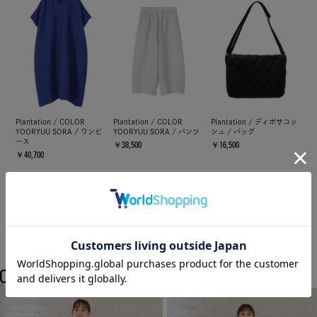
Plantation / COLOR
Plantation / COLOR
Plantation / ディポサコッ
YOORYUU SORA / ワンピ
YOORYUU SORA / パンツ
シュ / バッグ
ース
￥38,500
￥16,500
￥40,700
COORDINATE
Plantationのスタッフコーディネート