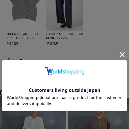
ZUCCa / HEART LOGO
ZUCCa / S SOFT STRETCH
STRIPED T / Tシャツ
DENIM / パンツ
￥17,600
￥19,800
COORDINATE
ZUCCaのスタッフコーディネート