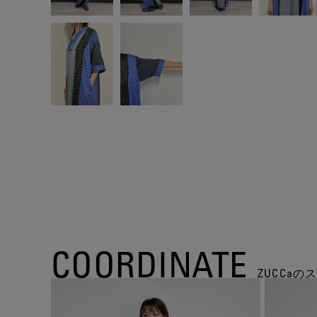
COORDINATE
ZUCCa