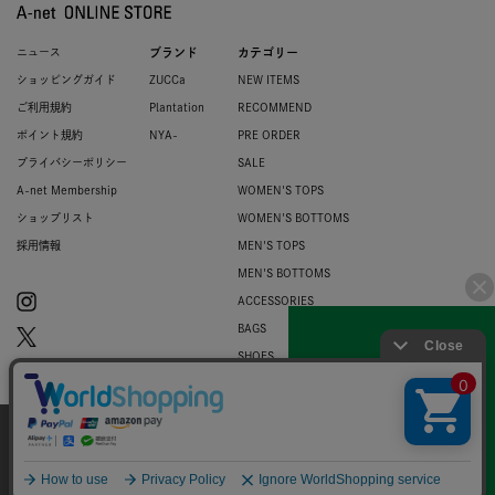
ニュース
ブランド
カテゴリー
ショッピングガイド
ZUCCa
NEW ITEMS
ご利用規約
Plantation
RECOMMEND
ポイント規約
NYA-
PRE ORDER
プライバシーポリシー
SALE
A-net Membership
WOMEN'S TOPS
ショップリスト
WOMEN'S BOTTOMS
採用情報
MEN'S TOPS
MEN'S BOTTOMS
ACCESSORIES
BAGS
SHOES
ZUCCa LOGO
BASIC
当サイトではお客様のウェブサイト体験を
より向上させる為にCookieを使用しており
© 2007-2026 A-net Inc.
同意
ます。詳細は
プライバシーポリシー
をご確
認ください。