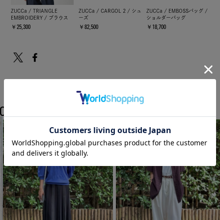
ZUCCa / TRIANGLE
ZUCCa / CARGOL 2 / シュ
ZUCCa / EMBOSSバッグ /
EMBROIDERY / ブラウス
ーズ
ショルダーバッグ
￥25,300
￥82,500
￥18,700
COORDINATE
ZUCCaのスタッフコーディネート